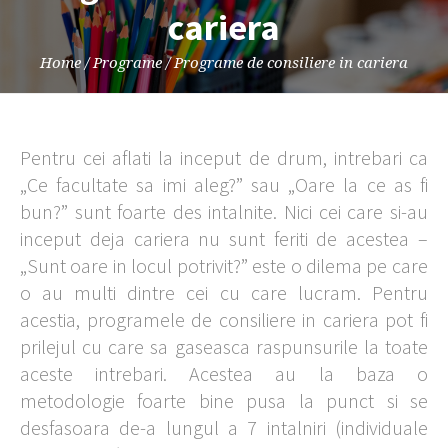
cariera
Home
/
Programe
/
Programe de consiliere in cariera
Pentru cei aflati la inceput de drum, intrebari ca
„Ce facultate sa imi aleg?” sau „Oare la ce as fi
bun?” sunt foarte des intalnite. Nici cei care si-au
inceput deja cariera nu sunt feriti de acestea –
„Sunt oare in locul potrivit?” este o dilema pe care
o au multi dintre cei cu care lucram. Pentru
acestia, programele de consiliere in cariera pot fi
prilejul cu care sa gaseasca raspunsurile la toate
aceste intrebari. Acestea au la baza o
metodologie foarte bine pusa la punct si se
desfasoara de-a lungul a 7 intalniri (individuale