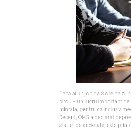
Daca ai un job de 8 ore pe zi, 
birou – un lucru important de
mintala, pentru ca inclusiv me
Recent, OMS a declarat depresia
alaturi de anxietate, este prin