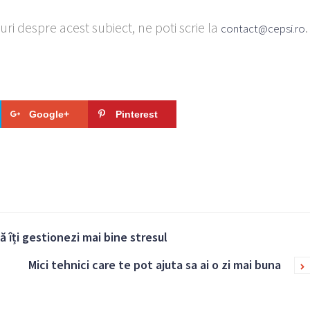
uri despre acest subiect, ne poti scrie la
.
contact@cepsi.ro
Google+
Pinterest
 îți gestionezi mai bine stresul
Mici tehnici care te pot ajuta sa ai o zi mai buna