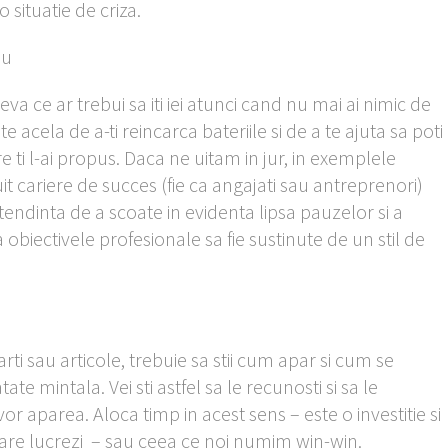
o situatie de criza.
iu
a ce ar trebui sa iti iei atunci cand nu mai ai nimic de
e acela de a-ti reincarca bateriile si de a te ajuta sa poti
 ti l-ai propus. Daca ne uitam in jur, in exemplele
t cariere de succes (fie ca angajati sau antreprenori)
ndinta de a scoate in evidenta lipsa pauzelor si a
 obiectivele profesionale sa fie sustinute de un stil de
arti sau articole, trebuie sa stii cum apar si cum se
e mintala. Vei sti astfel sa le recunosti si sa le
 vor aparea. Aloca timp in acest sens – este o investitie si
 care lucrezi – sau ceea ce noi numim win-win.