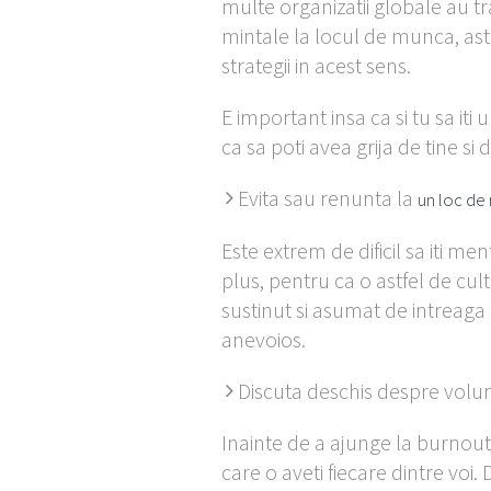
multe organizatii globale au t
mintale la locul de munca, astf
strategii in acest sens.
E important insa ca si tu sa it
ca sa poti avea grija de tine si 
Evita sau renunta la
un loc de
Este extrem de dificil sa iti me
plus, pentru ca o astfel de cul
sustinut si asumat de intreaga 
anevoios.
Discuta deschis despre vol
Inainte de a ajunge la burnout 
care o aveti fiecare dintre voi