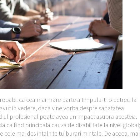
probabil ca cea mai mare parte a timpului ti-o petreci la
 avut in vedere, daca vine vorba despre sanatatea
diul profesional poate avea un impact asupra acesteia.
 ca fiind principala cauza de dizabilitate la nivel global
tre cele mai des intalnite tulburari mintale. De aceea, mai