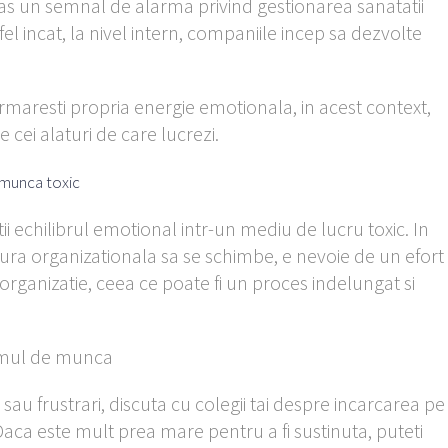
ras un semnal de alarma privind gestionarea sanatatii
el incat, la nivel intern, companiile incep sa dezvolte
i urmaresti propria energie emotionala, in acest context,
de cei alaturi de care lucrezi.
 munca toxic
ntii echilibrul emotional intr-un mediu de lucru toxic. In
tura organizationala sa se schimbe, e nevoie de un efort
organizatie, ceea ce poate fi un proces indelungat si
umul de munca
sau frustrari, discuta cu colegii tai despre incarcarea pe
. Daca este mult prea mare pentru a fi sustinuta, puteti