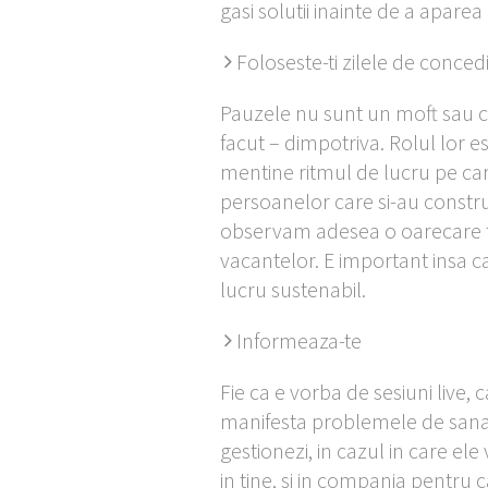
gasi solutii inainte de a aparea 
Foloseste-ti zilele de conced
Pauzele nu sunt un moft sau cev
facut – dimpotriva. Rolul lor est
mentine ritmul de lucru pe care
persoanelor care si-au construi
observam adesea o oarecare te
vacantelor. E important insa ca
lucru sustenabil.
Informeaza-te
Fie ca e vorba de sesiuni live, c
manifesta problemele de sanatat
gestionezi, in cazul in care ele
in tine, si in compania pentru