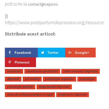
poti scrie la
.
contact@cepsi.ro
[i]
https://www.postpartumdepression.org/resources/sta
Distribuie acest articol:
Facebook
Twitter
Google+
Pinterest
anxietate
anxietatea parintelui
cum recunosti depresia
depresie
parenting
psihologia copilului
psihologie
psihologie parinti
simptomele depresiei
timp de calitate parinte si copil
tratament depresie