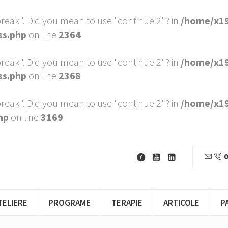
"break". Did you mean to use "continue 2"? in
/home/x19
ss.php
on line
2364
"break". Did you mean to use "continue 2"? in
/home/x19
ss.php
on line
2368
"break". Did you mean to use "continue 2"? in
/home/x19
hp
on line
3169
0
TELIERE
PROGRAME
TERAPIE
ARTICOLE
P