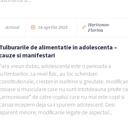
Haritonov
Articol
24 aprilie 2018
Florina
Tulburarile de alimentatie in adolescenta –
cauze si manifestari
Fara vreun dubiu, adolescenta este o perioada a
schimbarilor. La nivel fizic, au loc schimbari
constitutionale, cresteri in inaltime si greutate, modificar
osoase si musculare care nu sunt intotdeauna privite c
„armonioase” de catre copilul care nu mai este copil si
caruia incepem deja sa ii spunem adolescent. Desi
aparent minore, modificarile legate de aspectul...