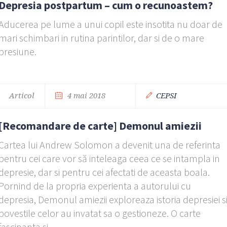
Depresia postpartum – cum o recunoastem?
Aducerea pe lume a unui copil este insotita nu doar de
mari schimbari in rutina parintilor, dar si de o mare
presiune.
Articol
4 mai 2018
CEPSI
[Recomandare de carte] Demonul amiezii
Cartea lui Andrew Solomon a devenit una de referinta
pentru cei care vor să inteleaga ceea ce se intampla in
depresie, dar si pentru cei afectati de aceasta boala.
Pornind de la propria experienta a autorului cu
depresia, Demonul amiezii exploreaza istoria depresiei s
povestile celor au invatat sa o gestioneze. O carte
fascinanta si...