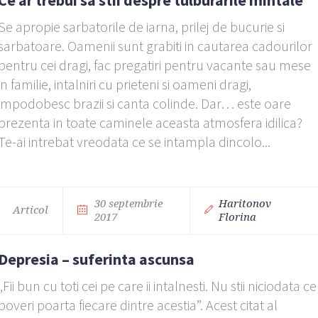
Ce ar trebui sa stii despre tulburarile mintale
Se apropie sarbatorile de iarna, prilej de bucurie si
sarbatoare. Oamenii sunt grabiti in cautarea cadourilor
pentru cei dragi, fac pregatiri pentru vacante sau mese
in familie, intalniri cu prieteni si oameni dragi,
impodobesc brazii si canta colinde. Dar… este oare
prezenta in toate caminele aceasta atmosfera idilica?
Te-ai intrebat vreodata ce se intampla dincolo...
30 septembrie
Haritonov
Articol
2017
Florina
Depresia – suferinta ascunsa
„Fii bun cu toti cei pe care ii intalnesti. Nu stii niciodata ce
poveri poarta fiecare dintre acestia”. Acest citat al