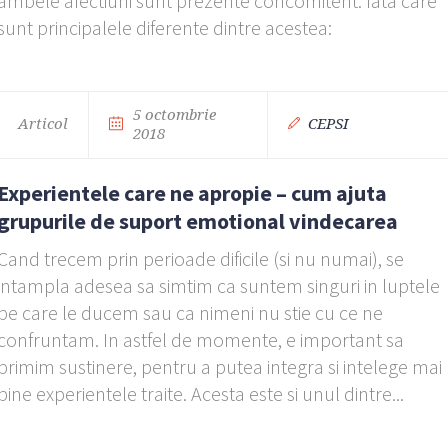
ambele afectiuni sunt prezente concomitent. Iata care
sunt principalele diferente dintre acestea:
5 octombrie
Articol
CEPSI
2018
Experientele care ne apropie – cum ajuta
grupurile de suport emotional vindecarea
Cand trecem prin perioade dificile (si nu numai), se
intampla adesea sa simtim ca suntem singuri in luptele
pe care le ducem sau ca nimeni nu stie cu ce ne
confruntam. In astfel de momente, e important sa
primim sustinere, pentru a putea integra si intelege mai
bine experientele traite. Acesta este si unul dintre...