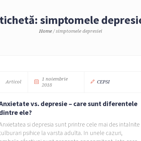
tichetă: simptomele depresi
Home
/
simptomele depresiei
1 noiembrie
Articol
CEPSI
2018
Anxietate vs. depresie – care sunt diferentele
dintre ele?
Anxietatea si depresia sunt printre cele mai des intalnite
tulburari psihice la varsta adulta. In unele cazuri,