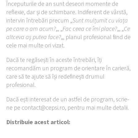
Începuturile de an sunt deseori momente de
reflexie, dar și de schimbare. Indiferent de vârstă,
intervin întrebări precum „
Sunt mulțumit cu viața
pe care o am acum?
„, „
Fac ceea ce îmi place?
„, „
Ce
altceva aș putea face?
„, planul profesional fiind de
cele mai multe ori vizat.
Dacă te regăsești în aceste întrebări, îți
recomandăm un program de orientare în carieră,
care să te ajute să își redefinești drumul
profesional.
Dacă ești interesat de un astfel de program, scrie-
ne pe contact@cepsi.ro, pentru mai multe detalii.
Distribuie acest articol: