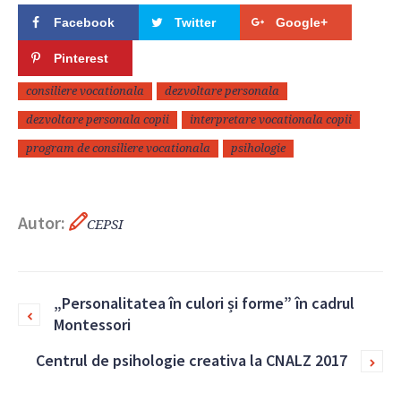
Facebook
Twitter
Google+
Pinterest
consiliere vocationala
dezvoltare personala
dezvoltare personala copii
interpretare vocationala copii
program de consiliere vocationala
psihologie
Autor:
CEPSI
„Personalitatea în culori și forme” în cadrul
Montessori
Centrul de psihologie creativa la CNALZ 2017